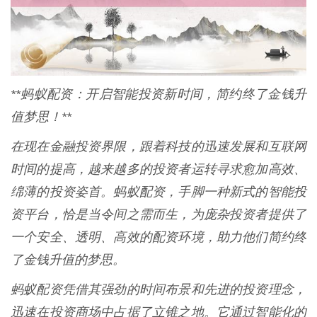
**蚂蚁配资：开启智能投资新时间，简约终了金钱升
值梦思！**
在现在金融投资界限，跟着科技的迅速发展和互联网
时间的提高，越来越多的投资者运转寻求愈加高效、
绵薄的投资姿首。蚂蚁配资，手脚一种新式的智能投
资平台，恰是当令间之需而生，为庞杂投资者提供了
一个安全、透明、高效的配资环境，助力他们简约终
了金钱升值的梦思。
蚂蚁配资凭借其强劲的时间布景和先进的投资理念，
迅速在投资商场中占据了立锥之地。它通过智能化的