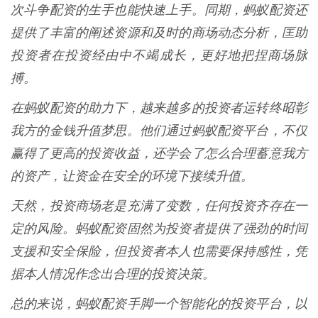
次斗争配资的生手也能快速上手。同期，蚂蚁配资还
提供了丰富的阐述资源和及时的商场动态分析，匡助
投资者在投资经由中不竭成长，更好地把捏商场脉
搏。
在蚂蚁配资的助力下，越来越多的投资者运转终昭彰
我方的金钱升值梦思。他们通过蚂蚁配资平台，不仅
赢得了更高的投资收益，还学会了怎么合理蓄意我方
的资产，让资金在安全的环境下接续升值。
天然，投资商场老是充满了变数，任何投资齐存在一
定的风险。蚂蚁配资固然为投资者提供了强劲的时间
支援和安全保险，但投资者本人也需要保持感性，凭
据本人情况作念出合理的投资决策。
总的来说，蚂蚁配资手脚一个智能化的投资平台，以