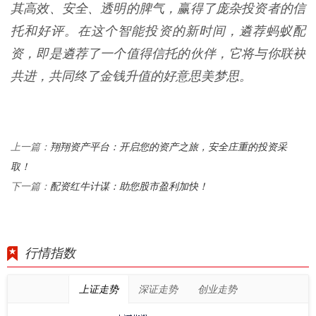
其高效、安全、透明的脾气，赢得了庞杂投资者的信
托和好评。在这个智能投资的新时间，遴荐蚂蚁配
资，即是遴荐了一个值得信托的伙伴，它将与你联袂
共进，共同终了金钱升值的好意思美梦思。
翔翔资产平台：开启您的资产之旅，安全庄重的投资采
上一篇：
取！
配资红牛计谋：助您股市盈利加快！
下一篇：
行情指数
上证走势
深证走势
创业走势