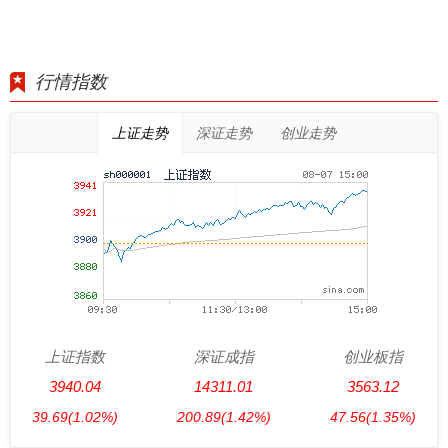
行情指数
上证走势
深证走势
创业走势
上证指数
深证成指
创业板指
3940.04
14311.01
3563.12
39.69
(1.02%)
200.89
(1.42%)
47.56
(1.35%)