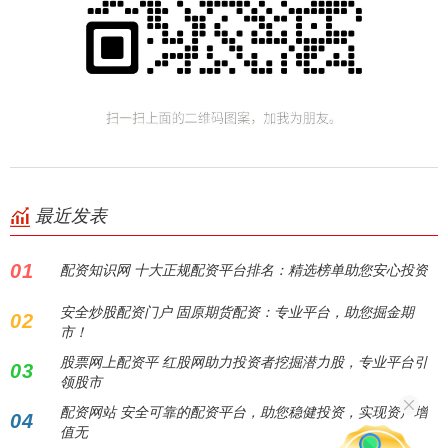
最近发表
01
配资知识网 十大正规配资平台排名：精选榜单助您安心投资
安全炒股配资门户 固原期货配资：专业平台，助您掘金期
02
市！
股票网上配资平 红股网助力投资者挖掘潜力股，专业平台引
03
领股市
配资网站 安全可靠的配资平台，助您稳健投资，实现资产增
04
值无