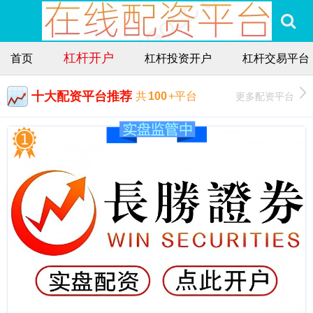
杠杆开户
首页
杠杆投资开户
杠杆交易平台
十大配资平台推荐
更多配资平台
共
100
+平台