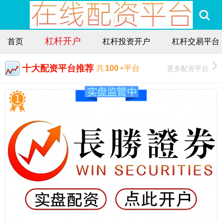
杠杆开户
首页
杠杆投资开户
杠杆交易平台
十大配资平台推荐
更多配资平台
共
100
+平台