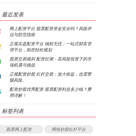
最近发表
网上配资平台 股票配资资金安全吗？风险评
1
估与防范指南
正规实盘配资平台 钱程无忧：一站式财富管
2
理平台，助您轻松规划
股票交易规则 配资狂潮：高风险投资下的市
3
场机遇与挑战
正规配资炒股 杠杆交易：放大收益，也需警
4
惕风险。
配资炒股优秀配资 股票配资利息多少钱？费
5
用详解！
标签列表
股票网上配资
网络炒股杠杆平台