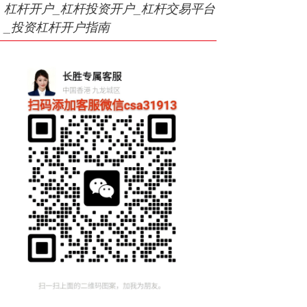
杠杆开户_杠杆投资开户_杠杆交易平台
_投资杠杆开户指南