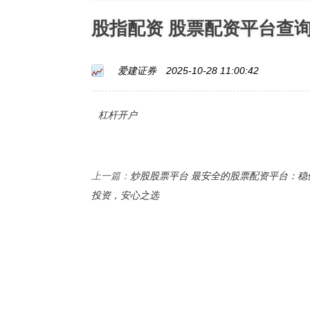
股指配资 股票配资平台查
爱建证券
2025-10-28 11:00:42
杠杆开户
炒股股票平台 最安全的股票配资平台：稳
上一篇：
投资，安心之选