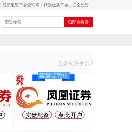
资 股票配资平台查询网：精选优质平台，安全投资！
配资搜索
更多配资平台