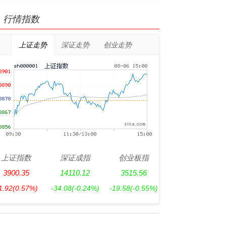
行情指数
上证走势
深证走势
创业走势
上证指数
深证成指
创业板指
3900.35
14110.12
3515.56
1.92
(0.57%)
-34.08
(-0.24%)
-19.58
(-0.55%)