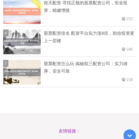
按天配资 寻找正规的股票配资公司，安全投
资，稳健增值
252
4
股票配资排名 配资平台实力涨8倍，助你投资更
上一层楼
246
5
股票配资怎么玩 揭秘前三配资公司：实力雄
厚，安全可靠
238
友情链接：