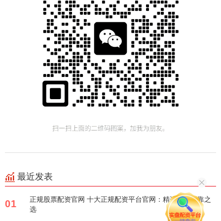
最近发表
正规股票配资官网 十大正规配资平台官网：精选安全可靠之
01
选