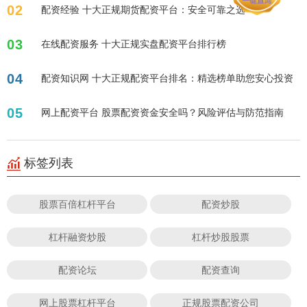
02
配资经验 十大正规期货配资平台：安全可靠之选
03
在线配资服务 十大正规实盘配资平台排行榜
04
配资知识网 十大正规配资平台排名：精选榜单助您安心投资
05
网上配资平台 股票配资资金安全吗？风险评估与防范指南
标签列表
股票百倍杠杆平台
配资炒股
杠杆融资炒股
杠杆炒股股票
配资论坛
配资查询
网上股票杠杆平台
正规股票配资公司