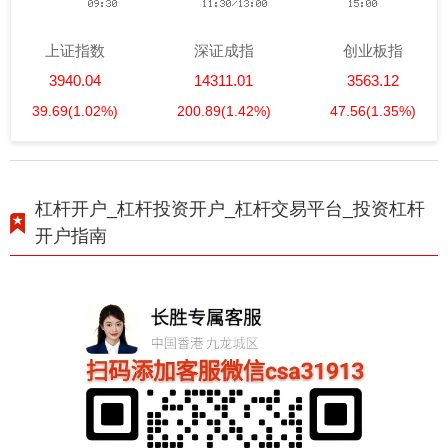
上证指数
深证成指
创业板指
3940.04
14311.01
3563.12
39.69
(1.02%)
200.89
(1.42%)
47.56
(1.35%)
杠杆开户_杠杆投资开户_杠杆交易平台_投资杠杆
开户指南