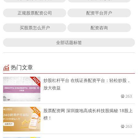
正规股票配资公司
配资平台开户
买股票怎么开户
配资咨询
全部话题标签
热门文章
炒股杠杆平台 在线证券配资平台：轻松炒股，
放大收益
263
股票配资网 深圳腹地高成长科技股揭秘 18股上
榜！
263